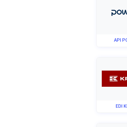
API 
EDI 