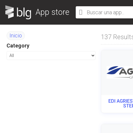
App store
Inicio
137
Result
Category
EDI AGRIE
STE