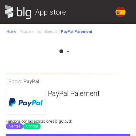
App store
Home
Pago en línea
Banque
PayPal Paiement
Socio:
PayPal
PayPal Paiement
Funciona con las aplicaciones blgCloud:
Ventes
Contrat