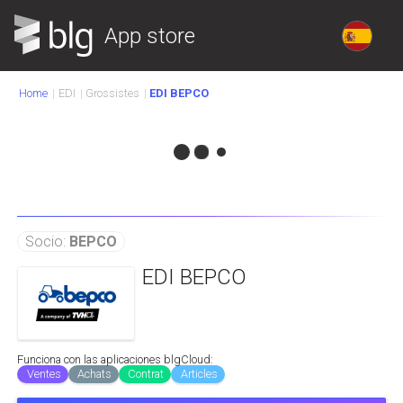
App store
Home
EDI
Grossistes
EDI BEPCO
Socio:
BEPCO
EDI BEPCO
Funciona con las aplicaciones blgCloud:
Ventes
Achats
Contrat
Articles