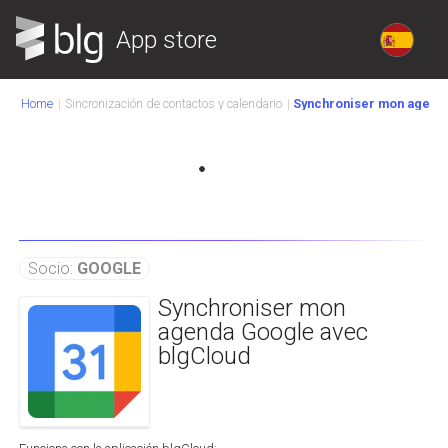
App store
Home
Sincronización de contactos y calendario
Synchroniser mon agend
Socio:
GOOGLE
Synchroniser mon
agenda Google avec
blgCloud