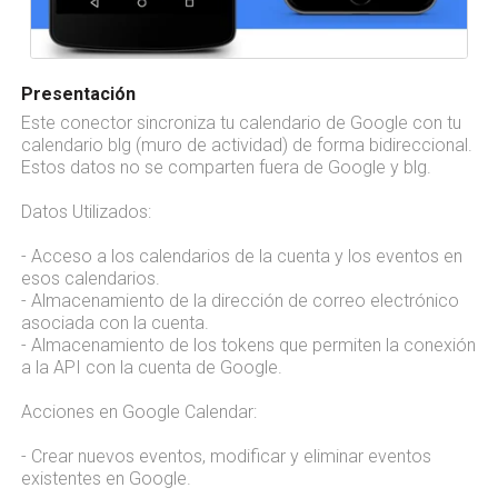
Presentación
Este conector sincroniza tu calendario de Google con tu
calendario blg (muro de actividad) de forma bidireccional.
Estos datos no se comparten fuera de Google y blg.
Datos Utilizados:
- Acceso a los calendarios de la cuenta y los eventos en
esos calendarios.
- Almacenamiento de la dirección de correo electrónico
asociada con la cuenta.
- Almacenamiento de los tokens que permiten la conexión
a la API con la cuenta de Google.
Acciones en Google Calendar:
- Crear nuevos eventos, modificar y eliminar eventos
existentes en Google.