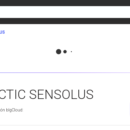
US
CTIC SENSOLUS
ión blgCloud: