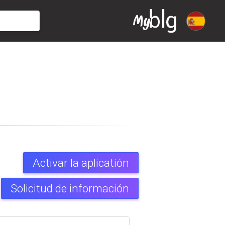
Activar la aplicatión
Solicitud de información