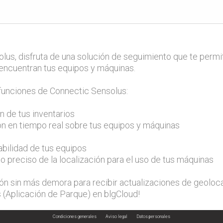
lus, disfruta de una solución de seguimiento que te permi
ncuentran tus equipos y máquinas.
funciones de Connectic Sensolus:
n de tus inventarios
n en tiempo real sobre tus equipos y máquinas
abilidad de tus equipos
 preciso de la localización para el uso de tus máquinas
ción sin más demora para recibir actualizaciones de geoloca
 (Aplicación de Parque) en blgCloud!
Condiciones generales
Aviso legal
Datos personales