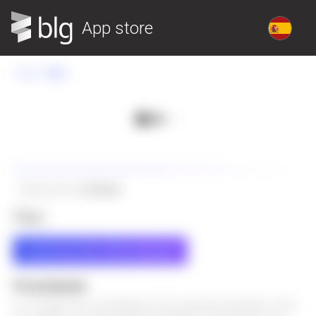
App store
Home
Parc
Aplicación blg
Cloud
Parc
Solicitud de información
Presentación
Le module Parc sur blgCloud vous permet de faire le suivi