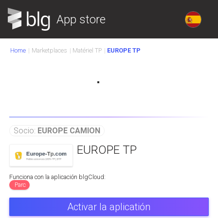
App store
Home
Marketplaces
Matériel TP
EUROPE TP
Socio:
EUROPE CAMION
EUROPE TP
Funciona con la aplicación blgCloud:
Parc
Activar la aplicatión