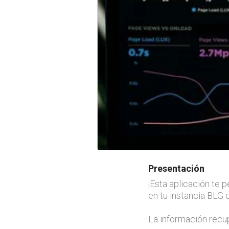
Presentación
¡Esta aplicación te 
en tu instancia BLG 
La información recu