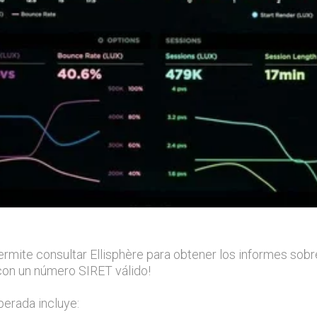
permite consultar Ellisphère para obtener los informes sob
con un número SIRET válido!
perada incluye: