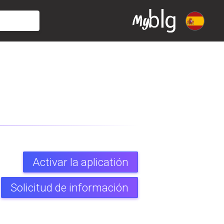
Activar la aplicatión
Solicitud de información