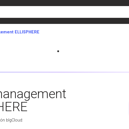
gement ELLISPHERE
 management
HERE
ión blgCloud: