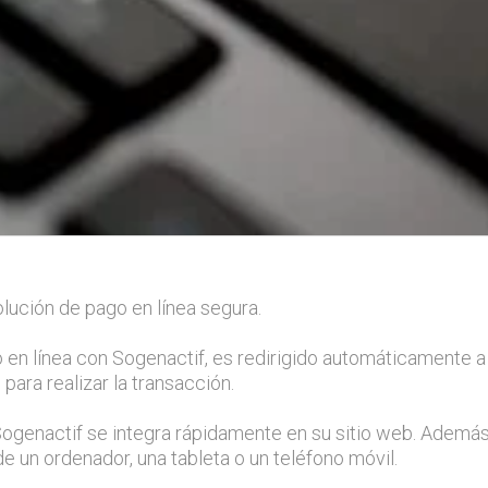
lución de pago en línea segura.
 en línea con Sogenactif, es redirigido automáticamente a
para realizar la transacción.
 Sogenactif se integra rápidamente en su sitio web. Ademá
de un ordenador, una tableta o un teléfono móvil.