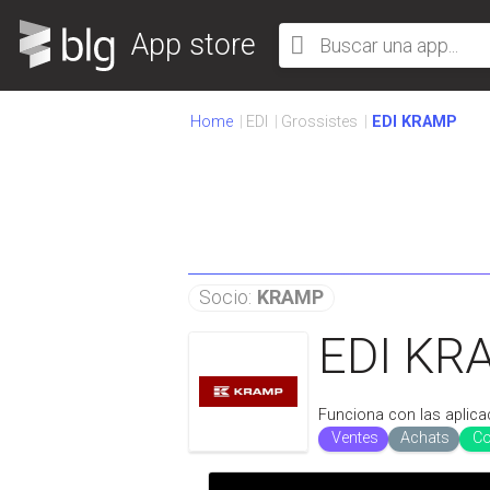
App store
Home
EDI
Grossistes
EDI KRAMP
Socio:
KRAMP
EDI KR
Funciona con las aplica
Ventes
Achats
Co