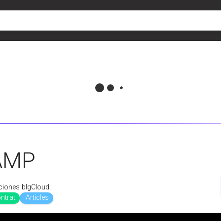
AMP
ciones blgCloud:
ntrat
Articles