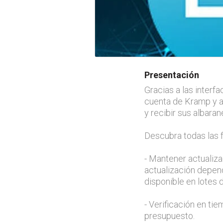
Presentación
Gracias a las inter
cuenta de Kramp y a
y recibir sus albara
Descubra todas las 
- Mantener actualiza
actualización depend
disponible en lotes 
- Verificación en tie
presupuesto.