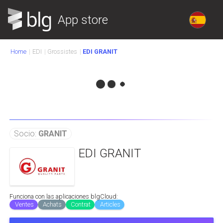
App store
Home
EDI
Grossistes
EDI GRANIT
Socio:
GRANIT
EDI GRANIT
Funciona con las aplicaciones blgCloud:
Ventes
Achats
Contrat
Articles