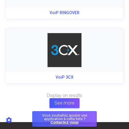
VoiP RINGOVER
VoiP 3CX
Display
on
results
See more
Vous souhaitez ajouter une
application à cette liste ?
Contactez-nous
Condiciones generales
Aviso legal
Datos personales