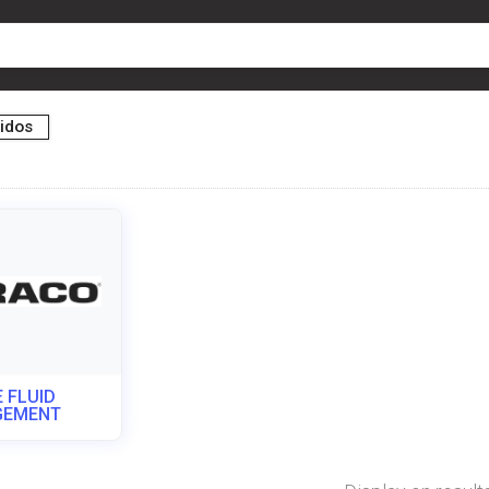
uidos
 FLUID
GEMENT