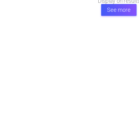
Display
on
result
See more